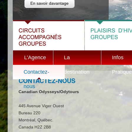
En savoir davantage
L’Agence
La
Infos
Contactez-
destination
Pratique
CONTACTEZ-NOUS
nous
Canadian Odysseys/Odytours
445 Avenue Viger Ouest
Bureau 220
Montréal, Québec.
Canada H2Z 2B8