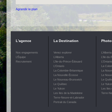
Agrandir le plan
L'agence
La Destination
Photo
Nos engagements
Venez explorer
L’Alberta
L’Équipe
L’Alberta
L’Ile-du
Recrutement
L’Ile-du-Prince-Édouard
L’Ontario
L’Ontario
La Colom
La Colombie-Britannique
La Nouv
La Nouvelle-Écosse
Le Nouv
Le Nouveau-Brunswick
Le Québ
Le Québec
Le Yuko
Le Yukon
Les Iles
Les Iles de la Madeleine
Terre-Ne
Terre-Neuve-et-Labrador
Portrait du Canada