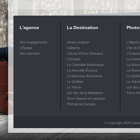
L'agence
La Destination
Photo
Nos engagements
Venez explorer
L’Alberta
L’Équipe
L’Alberta
L’Ile-du
Recrutement
L’Ile-du-Prince-Édouard
L’Ontario
L’Ontario
La Colom
La Colombie-Britannique
La Nouv
La Nouvelle-Écosse
Le Nouv
Le Nouveau-Brunswick
Le Québ
Le Québec
Le Yuko
Le Yukon
Les Iles
Les Iles de la Madeleine
Terre-Ne
Terre-Neuve-et-Labrador
Portrait du Canada
© copyright 2026 Can