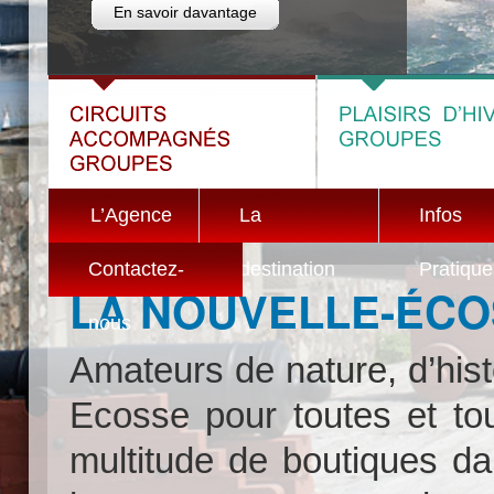
En savoir davantage
L’Agence
La
Infos
Contactez-
destination
Pratique
LA NOUVELLE-ÉC
nous
Amateurs de nature, d’histo
Ecosse pour toutes et tou
multitude de boutiques dans